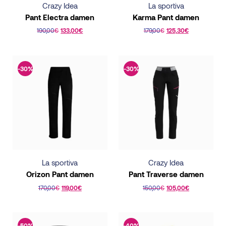
Crazy Idea
La sportiva
Pant Electra damen
Karma Pant damen
190,00
€
133,00
€
179,00
€
125,30
€
This
This
product
product
has
has
-30%
-30%
multiple
multiple
variants.
variants.
The
The
options
options
may
may
be
be
chosen
chosen
La sportiva
Crazy Idea
on
on
Orizon Pant damen
Pant Traverse damen
the
the
170,00
€
119,00
€
150,00
€
105,00
€
product
product
This
This
page
page
product
product
-50%
-40%