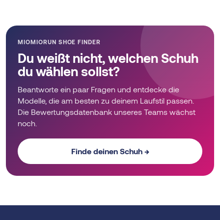
variants.
The
The
options
options
may
may
be
MIOMIORUN SHOE FINDER
be
chosen
Du weißt nicht, welchen Schuh
chosen
on
du wählen sollst?
on
the
the
product
Beantworte ein paar Fragen und entdecke die
product
page
Modelle, die am besten zu deinem Laufstil passen.
page
Die Bewertungsdatenbank unseres Teams wächst
noch.
Finde deinen Schuh →