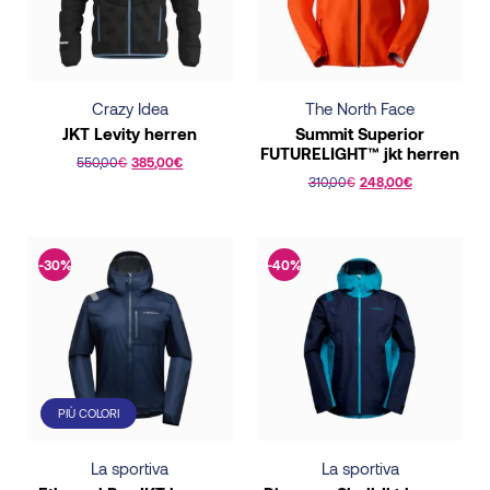
Crazy Idea
The North Face
JKT Levity herren
Summit Superior
FUTURELIGHT™ jkt herren
550,00
€
385,00
€
310,00
€
248,00
€
This
This
product
product
has
has
-30%
-40%
multiple
multiple
variants.
variants.
The
The
options
options
may
may
be
PIÙ COLORI
be
chosen
chosen
on
La sportiva
La sportiva
on
the