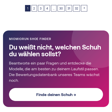
product
product
has
has
→
1
2
3
4
…
30
31
32
multiple
multiple
variants.
variants.
The
The
options
options
may
may
MIOMIORUN SHOE FINDER
be
be
Du weißt nicht, welchen Schuh
chosen
chosen
du wählen sollst?
on
on
the
the
Beantworte ein paar Fragen und entdecke die
product
product
Modelle, die am besten zu deinem Laufstil passen.
page
page
Die Bewertungsdatenbank unseres Teams wächst
noch.
Finde deinen Schuh →