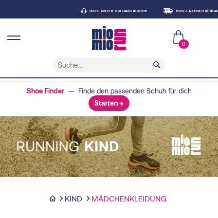
HILFE UNTER +39 0438 430796
KOSTENLOSER VERSAND AB 
0
Shoe Finder
— Finde den passenden Schuh für dich
Starten →
KIND
MÄDCHENKLEIDUNG