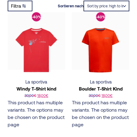
Filtra
Sortieren nach
-40%
-40%
La sportiva
La sportiva
Windy T-Shirt kind
Boulder T-Shirt Kind
30,00
€
18,00
€
30,00
€
18,00
€
This product has multiple
This product has multiple
variants. The options may
variants. The options may
be chosen on the product
be chosen on the product
page
page