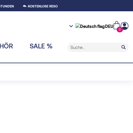
 STUNDEN
KOSTENLOSE RESO
DEU
0
EHÖR
SALE %