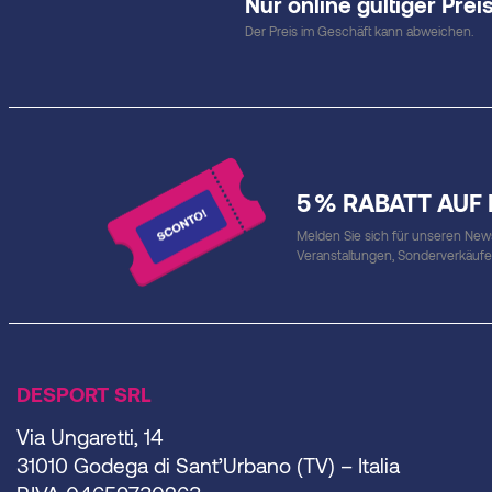
Nur online gültiger Preis
Der Preis im Geschäft kann abweichen.
5 % RABATT AUF
Melden Sie sich für unseren Newsl
Veranstaltungen, Sonderverkäuf
DESPORT SRL
Via Ungaretti, 14
31010 Godega di Sant’Urbano (TV) – Italia