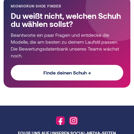
variants.
MIOMIORUN SHOE FINDER
The
Du weißt nicht, welchen Schuh
options
du wählen sollst?
may
be
Beantworte ein paar Fragen und entdecke die
chosen
Modelle, die am besten zu deinem Laufstil passen.
on
Die Bewertungsdatenbank unseres Teams wächst
the
noch.
product
page
Finde deinen Schuh →
FOLGE UNS AUF UNSEREN SOCIAL-MEDIA-SEITEN