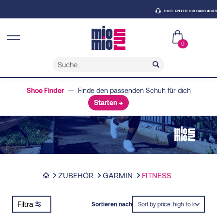
HILFE UNTER +39 0438 430796
0
Shoe Finder
— Finde den passenden Schuh für dich
Starten →
ZUBEHÖR
GARMIN
FITNESS
Filtra
Sortieren nach