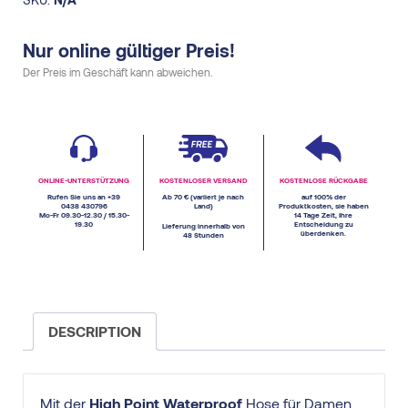
Nur online gültiger Preis!
Der Preis im Geschäft kann abweichen.
ONLINE-UNTERSTÜTZUNG
KOSTENLOSER VERSAND
KOSTENLOSE RÜCKGABE
Rufen Sie uns an +39
Ab 70 € (variiert je nach
auf 100% der
0438 430796
Land)
Produktkosten, sie haben
Mo-Fr 09.30-12.30 / 15.30-
14 Tage Zeit, Ihre
19.30
Entscheidung zu
Lieferung innerhalb von
überdenken.
48 Stunden
DESCRIPTION
Mit der
High Point Waterproof
Hose für Damen