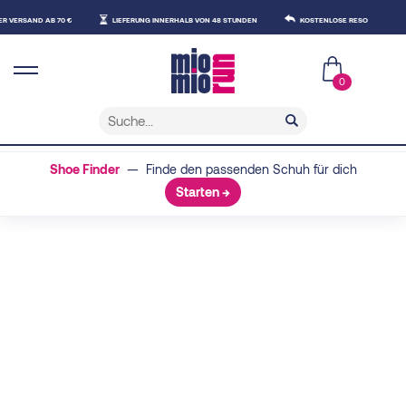
AND AB 70 €
LIEFERUNG INNERHALB VON 48 STUNDEN
KOSTENLOSE RESO
0
Shoe Finder
— Finde den passenden Schuh für dich
Starten →