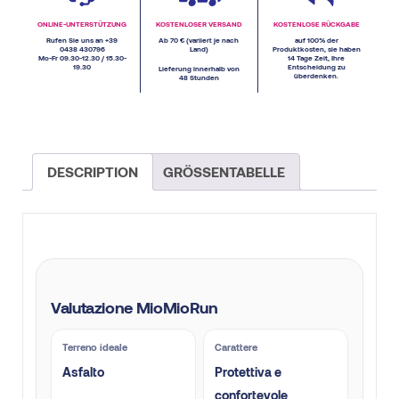
ONLINE-UNTERSTÜTZUNG
KOSTENLOSER VERSAND
KOSTENLOSE RÜCKGABE
Rufen Sie uns an +39
Ab 70 € (variiert je nach
auf 100% der
0438 430796
Land)
Produktkosten, sie haben
Mo-Fr 09.30-12.30 / 15.30-
14 Tage Zeit, Ihre
19.30
Entscheidung zu
Lieferung innerhalb von
überdenken.
48 Stunden
DESCRIPTION
GRÖSSENTABELLE
Valutazione MioMioRun
Terreno ideale
Carattere
Asfalto
Protettiva e
confortevole