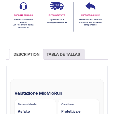
SOPORTE EN LÍNEA
ENVÍO GRATUITO
SUPPORTO ONLINE
Al número +39 0438
A partir de 70 €
Reembolso del 100% del
430796
Entrega en 48 horas
producto. Tienes 14 días
Lun–Vie 09:30–12:30 |
para pensarlo.
15:30–19:30
DESCRIPTION
TABLA DE TALLAS
Valutazione MioMioRun
Terreno ideale
Carattere
Asfalto
Protettiva e