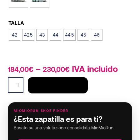
TALLA
42
42.5
43
44
44.5
45
46
–
Price
IVA incluido
184,00
€
230,00
€
range:
Cloudmonster
184,00€
AÑADIR AL CARRITO
3
through
Hyper
230,00€
hombre
quantity
MIOMIORUN SHOE FINDER
¿Esta zapatilla es para ti?
Basato su una valutazione consolidata MioMioRun