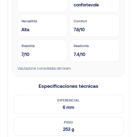
confortevole
Versatilità
Comfort
Alta
7.6/10
Stabilità
Reattività
7/10
7.4/10
Valutazione consolidata del team
Especificaciones técnicas
DIFERENCIAL
6 mm
PESO
253 g