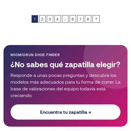
This
product
product
has
has
→
multiple
1
2
3
4
…
6
7
8
multiple
variants.
variants.
The
The
options
options
may
may
be
MIOMIORUN SHOE FINDER
be
chosen
¿No sabes qué zapatilla elegir?
chosen
on
on
Responde a unas pocas preguntas y descubre los
the
the
modelos más adecuados para tu forma de correr. La
product
product
base de valoraciones del equipo todavía está
page
page
creciendo.
Encuentra tu zapatilla →