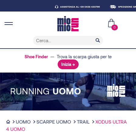
ASSISTENZA AL +39 0438 430796
SPEDIZIONE GRATUITA SOPR
0
Shoe Finder
— Trova la scarpa giusta per te
Inizia →
UOMO
SCARPE UOMO
TRAIL
XODUS ULTRA
4 UOMO