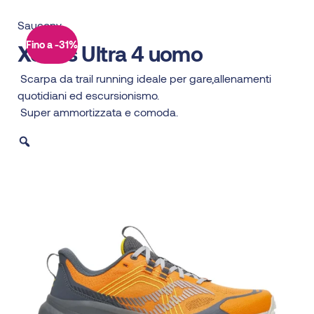
Saucony
Fino a -31%
Xodus Ultra 4 uomo
Scarpa da trail running ideale per gare,allenamenti
quotidiani ed escursionismo.
Super ammortizzata e comoda.