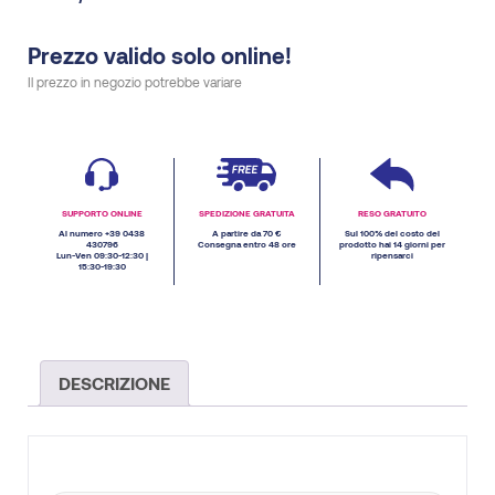
Prezzo valido solo online!
Il prezzo in negozio potrebbe variare
SUPPORTO ONLINE
SPEDIZIONE GRATUITA
RESO GRATUITO
Al numero +39 0438
A partire da 70 €
Sul 100% del costo del
430796
Consegna entro 48 ore
prodotto hai 14 giorni per
Lun-Ven 09:30-12:30 |
ripensarci
15:30-19:30
DESCRIZIONE