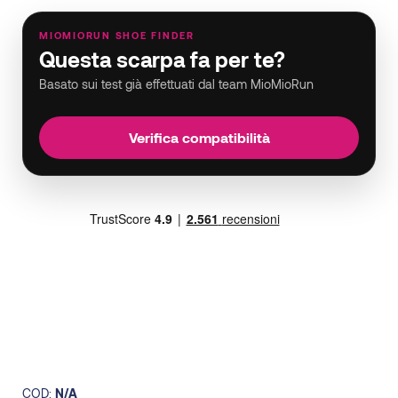
uomo
quantità
MIOMIORUN SHOE FINDER
Questa scarpa fa per te?
Basato sui test già effettuati dal team MioMioRun
Verifica compatibilità
COD:
N/A