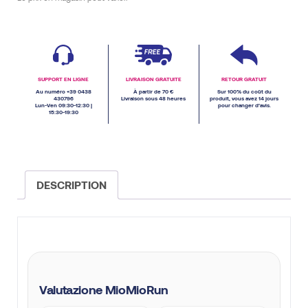
SUPPORT EN LIGNE
LIVRAISON GRATUITE
RETOUR GRATUIT
Au numéro +39 0438
À partir de 70 €
Sur 100% du coût du
430796
Livraison sous 48 heures
produit, vous avez 14 jours
Lun-Ven 09:30-12:30 |
pour changer d’avis.
15:30-19:30
DESCRIPTION
Valutazione MioMioRun