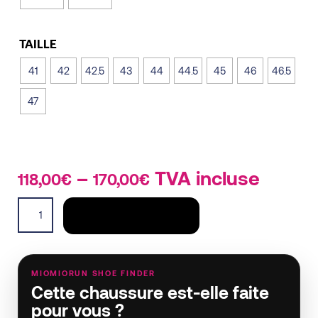
TAILLE
41
42
42.5
43
44
44.5
45
46
46.5
47
–
Price
TVA incluse
118,00
€
170,00
€
range:
Xodus
118,00€
AJOUTER AU PANIER
Ultra
through
4
170,00€
homme
quantity
MIOMIORUN SHOE FINDER
Cette chaussure est-elle faite
pour vous ?