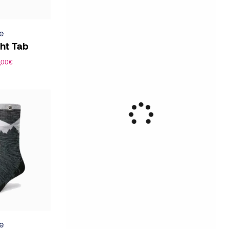
e
ght Tab
,00
€
e