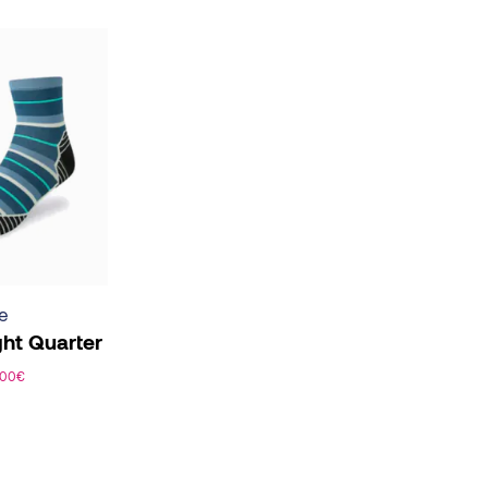
e
ight Quarter
,00
€