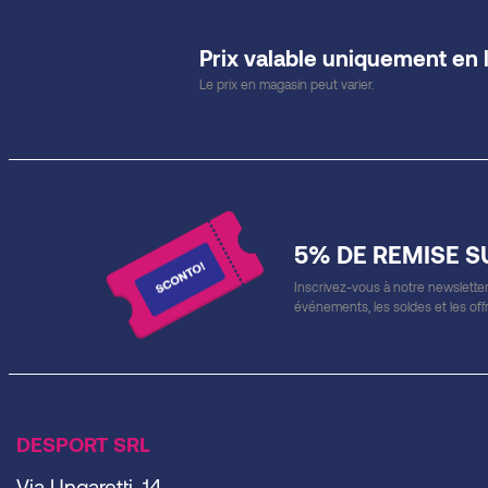
Prix valable uniquement en 
Le prix en magasin peut varier.
5% DE REMISE S
Inscrivez-vous à notre newsletter
événements, les soldes et les off
DESPORT SRL
Via Ungaretti, 14