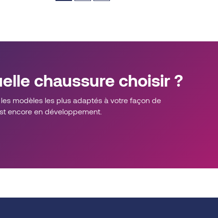
variants.
variants.
The
The
options
options
may
may
be
be
chosen
chosen
elle chaussure choisir ?
on
on
the
the
es modèles les plus adaptés à votre façon de
product
product
 est encore en développement.
page
page