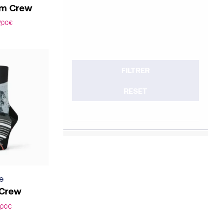
um Crew
7,00
€
FILTRER
RESET
e
Crew
,00
€