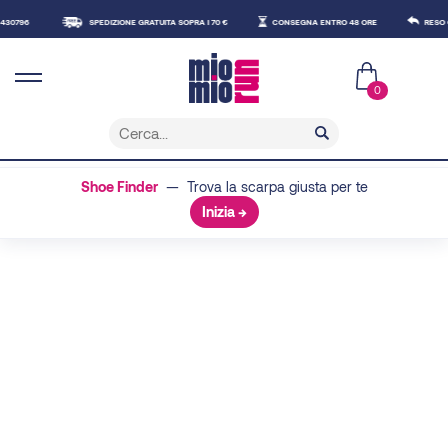
96
SPEDIZIONE GRATUITA SOPRA I 70 €
CONSEGNA ENTRO 48 ORE
RESO GRAT
0
Shoe Finder
— Trova la scarpa giusta per te
Inizia →