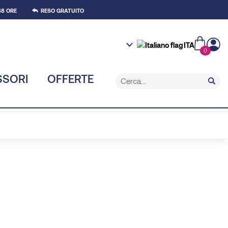
8 ORE
RESO GRATUITO
ITA
0
SSORI
OFFERTE