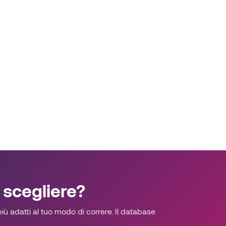
 scegliere?
ù adatti al tuo modo di correre. Il database