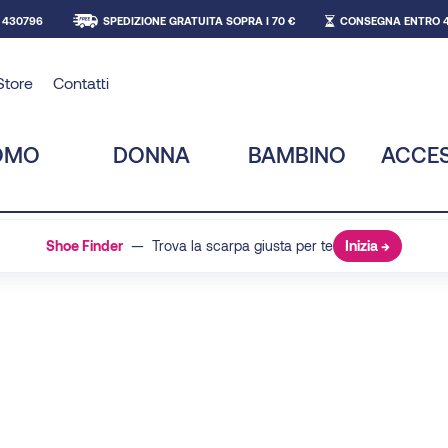
 430796
SPEDIZIONE GRATUITA SOPRA I 70 €
CONSEGNA ENTRO 4
Store
Contatti
OMO
DONNA
BAMBINO
ACCE
Shoe Finder
— Trova la scarpa giusta per te
Inizia →