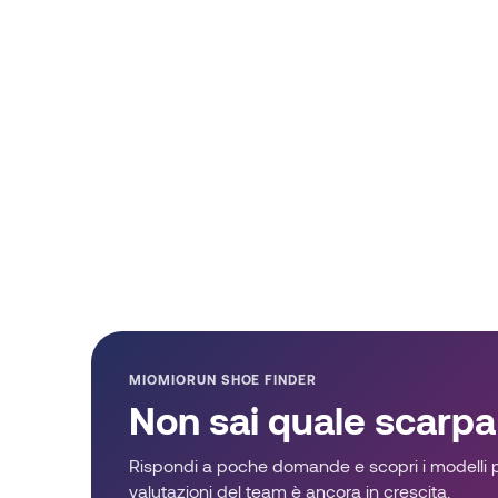
MIOMIORUN SHOE FINDER
Non sai quale scarpa
Rispondi a poche domande e scopri i modelli pi
valutazioni del team è ancora in crescita.