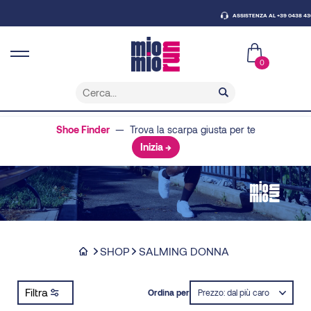
ASSISTENZA AL +39 0438 43079
0
Shoe Finder
— Trova la scarpa giusta per te
Inizia →
SHOP
SALMING DONNA
Filtra
Ordina per