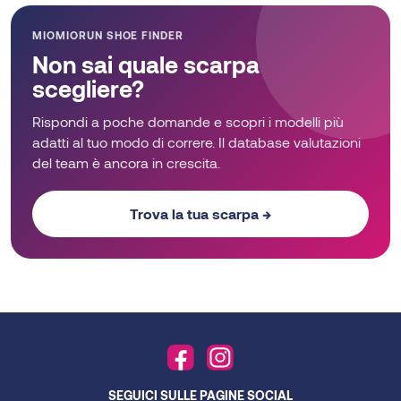
opzioni
opzioni
possono
possono
MIOMIORUN SHOE FINDER
essere
essere
Non sai quale scarpa
scelte
scelte
scegliere?
nella
nella
pagina
pagina
Rispondi a poche domande e scopri i modelli più
del
del
adatti al tuo modo di correre. Il database valutazioni
prodotto
prodotto
del team è ancora in crescita.
Trova la tua scarpa →
SEGUICI SULLE PAGINE SOCIAL