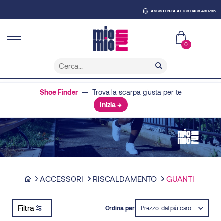
ASSISTENZA AL +39 0438 430796
0
Shoe Finder
— Trova la scarpa giusta per te
Inizia →
ACCESSORI
RISCALDAMENTO
GUANTI
Filtra
Ordina per