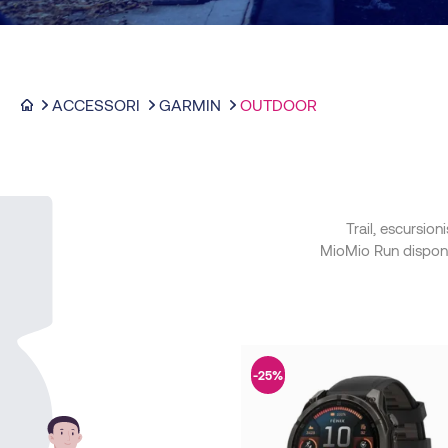
ACCESSORI
GARMIN
OUTDOOR
Trail, escursio
MioMio Run dispone d
-25%