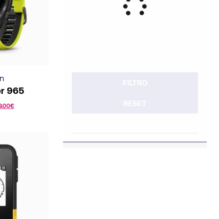
n
FILTRO
er 965
RESET
9,00
€