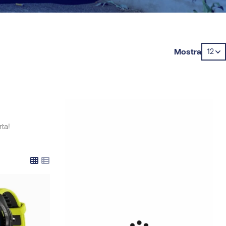
Mostra
rta!