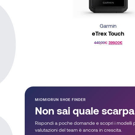
scelte
nella
pagina
del
Garmin
prodotto
eTrex Touch
449,99
€
399,00
€
MIOMIORUN SHOE FINDER
Non sai quale scarpa
Rispondi a poche domande e scopri i modelli pi
valutazioni del team è ancora in crescita.