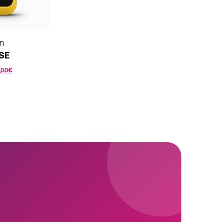
n
 SE
,00
€