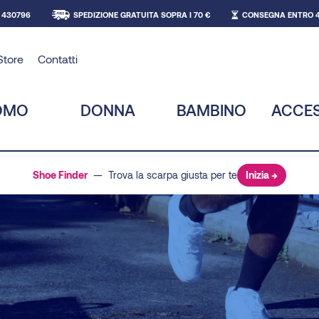
 430796
SPEDIZIONE GRATUITA SOPRA I 70 €
CONSEGNA ENTRO 4
Store
Contatti
OMO
DONNA
BAMBINO
ACCE
Shoe Finder
— Trova la scarpa giusta per te
Inizia →