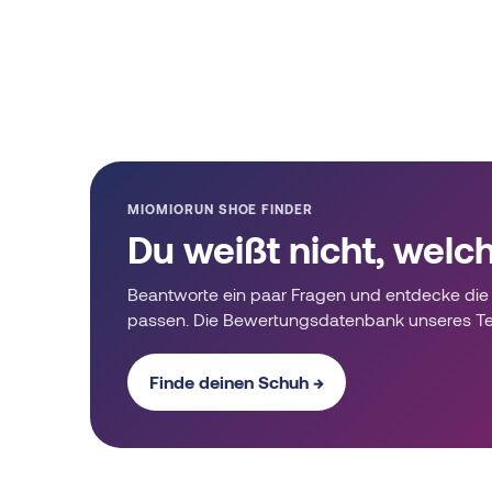
MIOMIORUN SHOE FINDER
Du weißt nicht, welc
Beantworte ein paar Fragen und entdecke die 
passen. Die Bewertungsdatenbank unseres T
Finde deinen Schuh →