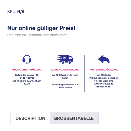
SKU:
N/A
Nur online gültiger Preis!
Der Preis im Geschäft kann abweichen.
ONLINE-UNTERSTÜTZUNG
KOSTENLOSER VERSAND
KOSTENLOSE RÜCKGABE
Rufen Sie uns an +39
Ab 70 € (variiert je nach
auf 100% der
0438 430796
Land)
Produktkosten, sie haben
Mo-Fr 09.30-12.30 / 15.30-
14 Tage Zeit, Ihre
19.30
Entscheidung zu
Lieferung innerhalb von
überdenken.
48 Stunden
DESCRIPTION
GRÖSSENTABELLE