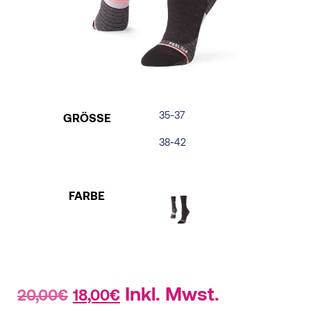
35-37
GRÖSSE
38-42
FARBE
Original
Current
Inkl. Mwst.
20,00
€
18,00
€