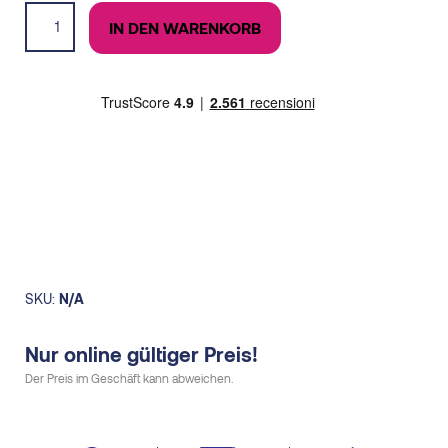
price
price
Light
was:
is:
IN DEN WARENKORB
Crew
20,00€.
18,00€.
quantity
SKU:
N/A
Nur online gültiger Preis!
Der Preis im Geschäft kann abweichen.