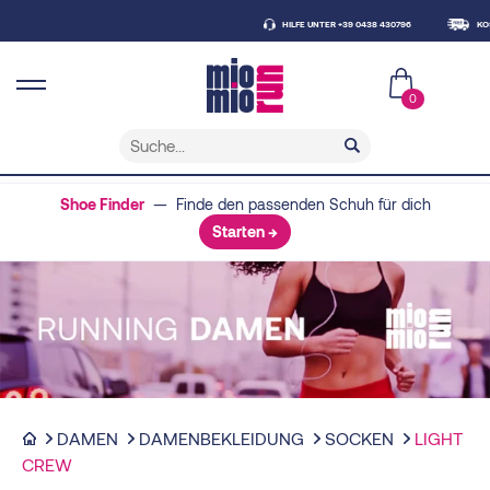
HILFE UNTER +39 0438 430796
KOSTENLO
0
Shoe Finder
— Finde den passenden Schuh für dich
Starten →
DAMEN
DAMENBEKLEIDUNG
SOCKEN
LIGHT
CREW