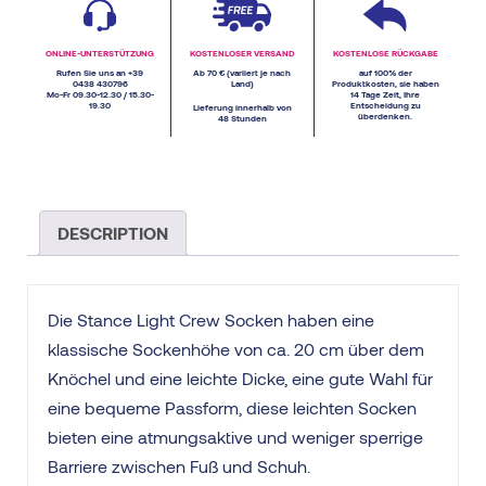
ONLINE-UNTERSTÜTZUNG
KOSTENLOSER VERSAND
KOSTENLOSE RÜCKGABE
Rufen Sie uns an +39
Ab 70 € (variiert je nach
auf 100% der
0438 430796
Land)
Produktkosten, sie haben
Mo-Fr 09.30-12.30 / 15.30-
14 Tage Zeit, Ihre
19.30
Entscheidung zu
Lieferung innerhalb von
überdenken.
48 Stunden
DESCRIPTION
Die Stance Light Crew Socken haben eine
klassische Sockenhöhe von ca. 20 cm über dem
Knöchel und eine leichte Dicke, eine gute Wahl für
eine bequeme Passform, diese leichten Socken
bieten eine atmungsaktive und weniger sperrige
Barriere zwischen Fuß und Schuh.