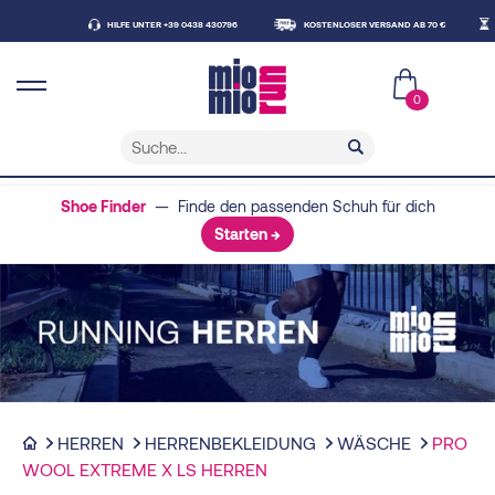
HILFE UNTER +39 0438 430796
KOSTENLOSER VERSAND AB 70 €
LIEFE
0
Shoe Finder
— Finde den passenden Schuh für dich
Starten →
HERREN
HERRENBEKLEIDUNG
WÄSCHE
PRO
WOOL EXTREME X LS HERREN