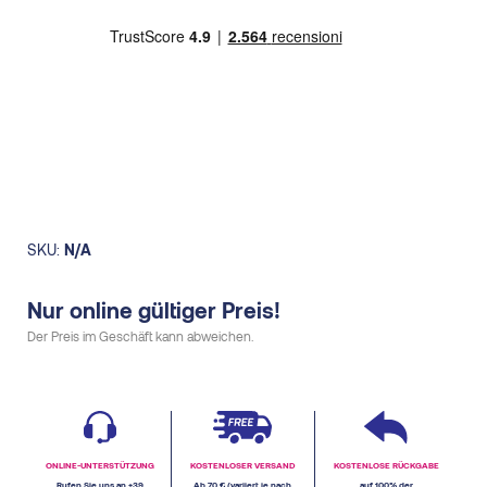
X
LS
herren
quantity
SKU:
N/A
Nur online gültiger Preis!
Der Preis im Geschäft kann abweichen.
ONLINE-UNTERSTÜTZUNG
KOSTENLOSER VERSAND
KOSTENLOSE RÜCKGABE
Rufen Sie uns an +39
Ab 70 € (variiert je nach
auf 100% der