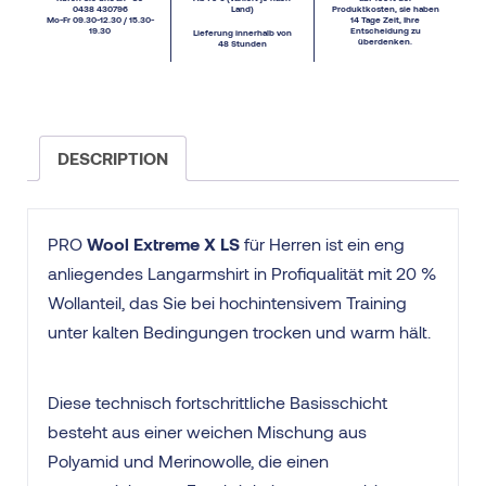
0438 430796
Land)
Produktkosten, sie haben
Mo-Fr 09.30-12.30 / 15.30-
14 Tage Zeit, Ihre
19.30
Entscheidung zu
Lieferung innerhalb von
überdenken.
48 Stunden
DESCRIPTION
PRO
Wool Extreme X LS
für Herren ist ein eng
anliegendes Langarmshirt in Profiqualität mit 20 %
Wollanteil, das Sie bei hochintensivem Training
unter kalten Bedingungen trocken und warm hält.
Diese technisch fortschrittliche Basisschicht
besteht aus einer weichen Mischung aus
Polyamid und Merinowolle, die einen