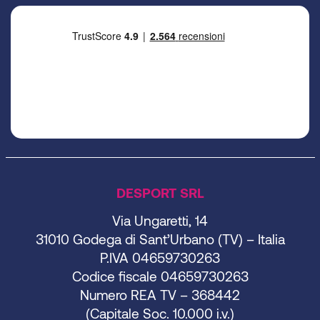
DESPORT SRL
Via Ungaretti, 14
31010 Godega di Sant’Urbano (TV) – Italia
P.IVA 04659730263
Codice fiscale 04659730263
Numero REA TV – 368442
(Capitale Soc. 10.000 i.v.)