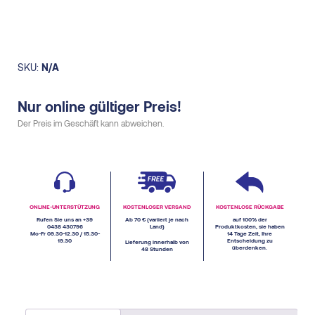
SKU:
N/A
Nur online gültiger Preis!
Der Preis im Geschäft kann abweichen.
ONLINE-UNTERSTÜTZUNG
KOSTENLOSER VERSAND
KOSTENLOSE RÜCKGABE
Rufen Sie uns an +39
Ab 70 € (variiert je nach
auf 100% der
0438 430796
Land)
Produktkosten, sie haben
Mo-Fr 09.30-12.30 / 15.30-
14 Tage Zeit, Ihre
19.30
Entscheidung zu
Lieferung innerhalb von
überdenken.
48 Stunden