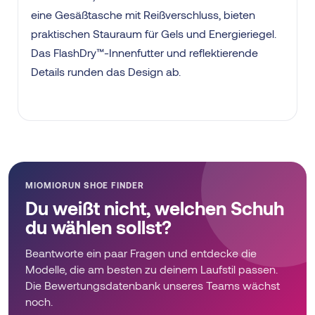
eine Gesäßtasche mit Reißverschluss, bieten
praktischen Stauraum für Gels und Energieriegel.
Das FlashDry™-Innenfutter und reflektierende
Details runden das Design ab.
MIOMIORUN SHOE FINDER
Du weißt nicht, welchen Schuh
du wählen sollst?
Beantworte ein paar Fragen und entdecke die
Modelle, die am besten zu deinem Laufstil passen.
Die Bewertungsdatenbank unseres Teams wächst
noch.