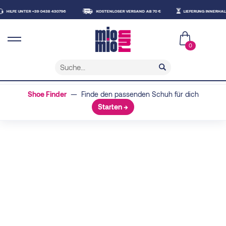
TER +39 0438 430796
KOSTENLOSER VERSAND AB 70 €
LIEFERUNG INNERHALB VON 48 S
0
Shoe Finder
— Finde den passenden Schuh für dich
Starten →