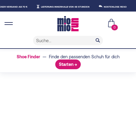
D AB 70 €
LIEFERUNG INNERHALB VON 48 STUNDEN
KOSTENLOSE RESO
0
Shoe Finder
— Finde den passenden Schuh für dich
Starten →