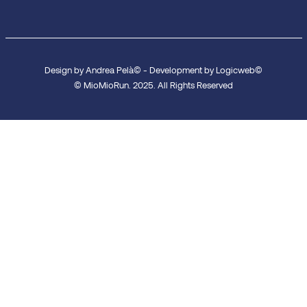
Design by Andrea Pelà© - Development by Logicweb©
© MioMioRun. 2025. All Rights Reserved