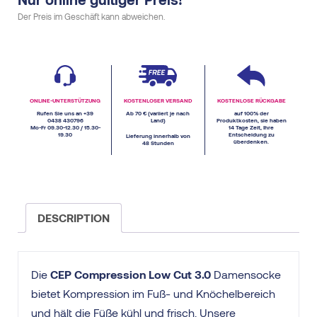
Der Preis im Geschäft kann abweichen.
ONLINE-UNTERSTÜTZUNG
KOSTENLOSER VERSAND
KOSTENLOSE RÜCKGABE
Rufen Sie uns an +39
Ab 70 € (variiert je nach
auf 100% der
0438 430796
Land)
Produktkosten, sie haben
Mo-Fr 09.30-12.30 / 15.30-
14 Tage Zeit, Ihre
19.30
Entscheidung zu
Lieferung innerhalb von
überdenken.
48 Stunden
DESCRIPTION
Die
CEP Compression Low Cut 3.0
Damensocke
bietet Kompression im Fuß- und Knöchelbereich
und hält die Füße kühl und frisch. Unsere