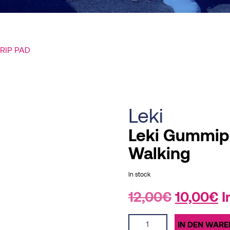
RIP PAD
Leki
Leki Gummipu
Walking
In stock
12,00
€
Original
10,00
€
C
I
price
p
Leki
was:
is
IN DEN WAR