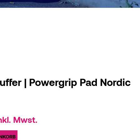
ffer | Powergrip Pad Nordic
urrent
nkl. Mwst.
rice
:
ENKORB