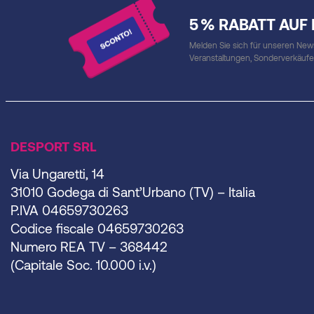
5 % RABATT AUF
Melden Sie sich für unseren Newsl
Veranstaltungen, Sonderverkäuf
DESPORT SRL
Via Ungaretti, 14
31010 Godega di Sant’Urbano (TV) – Italia
P.IVA 04659730263
Codice fiscale 04659730263
Numero REA TV – 368442
(Capitale Soc. 10.000 i.v.)