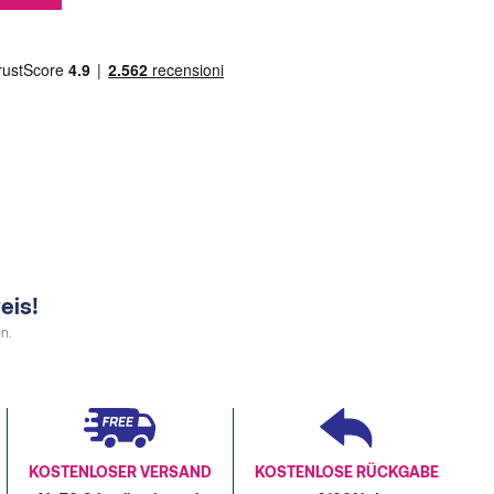
0,00€.
eis!
n.
KOSTENLOSER VERSAND
KOSTENLOSE RÜCKGABE