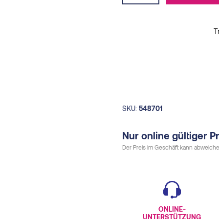
Gummipuffer
12,00€.
1
|
Powergrip
Pad
Nordic
Walking
quantity
SKU:
548701
Nur online gültiger Pr
Der Preis im Geschäft kann abweiche
ONLINE-
UNTERSTÜTZUNG