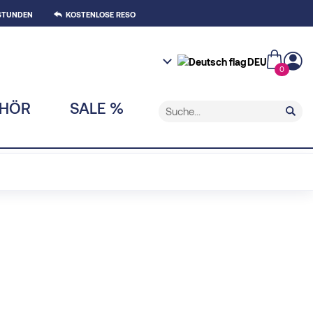
 STUNDEN
KOSTENLOSE RESO
DEU
0
EHÖR
SALE %