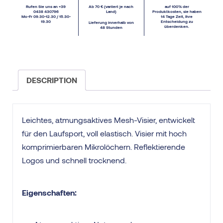
Rufen Sie uns an +39
Ab 70 € (variiert je nach
auf 100% der
0438 430796
Land)
Produktkosten, sie haben
Mo-Fr 09.30-12.30 / 15.30-
14 Tage Zeit, Ihre
19.30
Entscheidung zu
Lieferung innerhalb von
überdenken.
48 Stunden
DESCRIPTION
Leichtes, atmungsaktives Mesh-Visier, entwickelt
für den Laufsport, voll elastisch. Visier mit hoch
komprimierbaren Mikrolöchern. Reflektierende
Logos und schnell trocknend.
Eigenschaften: