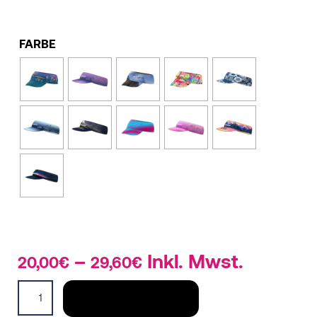
FARBE
–
Price
Inkl. Mwst.
20,00
€
29,60
€
range:
Pacman
20,00€
IN DEN WARENKORB
Visor