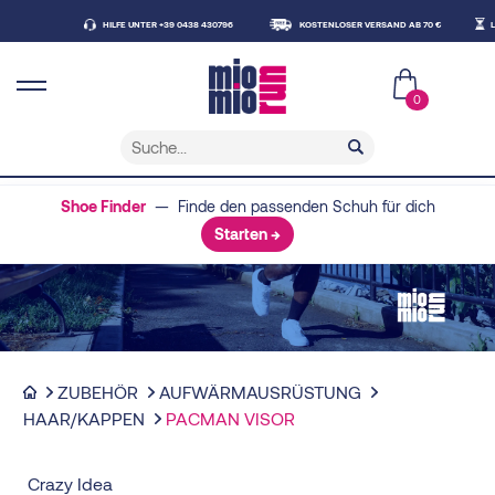
HILFE UNTER +39 0438 430796
KOSTENLOSER VERSAND AB 70 €
LIEFE
0
Shoe Finder
— Finde den passenden Schuh für dich
Starten →
ZUBEHÖR
AUFWÄRMAUSRÜSTUNG
HAAR/KAPPEN
PACMAN VISOR
Crazy Idea