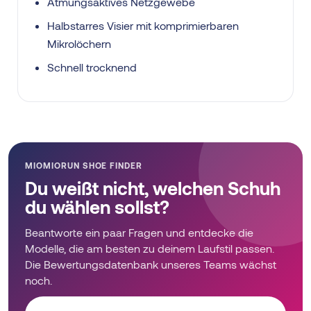
Atmungsaktives Netzgewebe
Halbstarres Visier mit komprimierbaren
Mikrolöchern
Schnell trocknend
MIOMIORUN SHOE FINDER
Du weißt nicht, welchen Schuh
du wählen sollst?
Beantworte ein paar Fragen und entdecke die
Modelle, die am besten zu deinem Laufstil passen.
Die Bewertungsdatenbank unseres Teams wächst
noch.