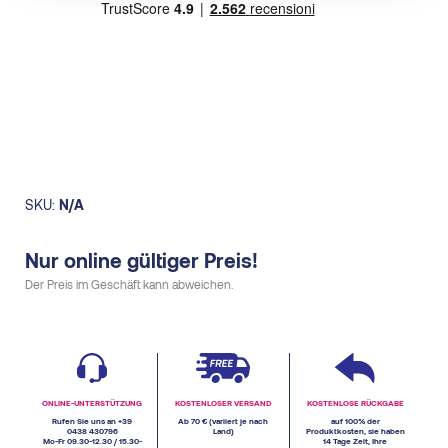
SKU:
N/A
Nur online gültiger Preis!
Der Preis im Geschäft kann abweichen.
ONLINE-UNTERSTÜTZUNG
KOSTENLOSER VERSAND
KOSTENLOSE RÜCKGABE
Rufen Sie uns an +39
Ab 70 € (variiert je nach
auf 100% der
0438 430796
Land)
Produktkosten, sie haben
Mo-Fr 09.30-12.30 / 15.30-
14 Tage Zeit, Ihre