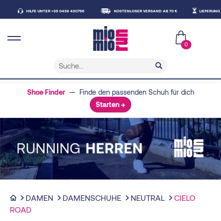
HILFE UNTER +39 0438 430796
KOSTENLOSER VERSAND AB 70 €
LIEFERUNG INNER
0
Shoe Finder
— Finde den passenden Schuh für dich
Starten →
DAMEN
DAMENSCHUHE
NEUTRAL
CIELO
ROAD