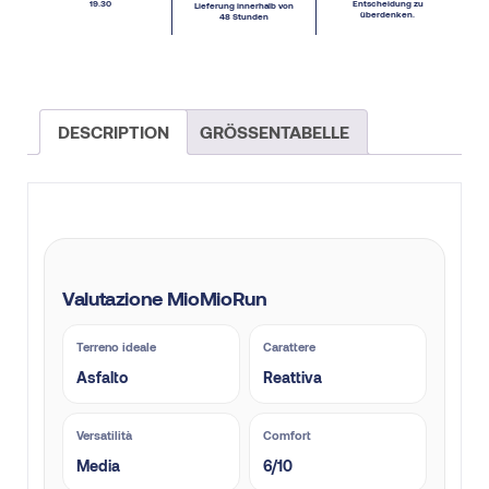
19.30
Entscheidung zu
Lieferung innerhalb von
überdenken.
48 Stunden
DESCRIPTION
GRÖSSENTABELLE
Valutazione MioMioRun
Terreno ideale
Carattere
Asfalto
Reattiva
Versatilità
Comfort
Media
6/10