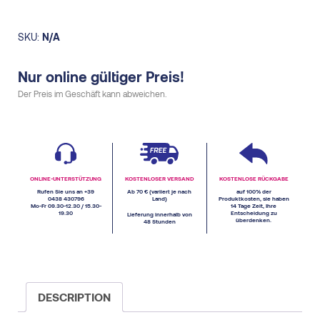
SKU:
N/A
Nur online gültiger Preis!
Der Preis im Geschäft kann abweichen.
ONLINE-UNTERSTÜTZUNG
KOSTENLOSER VERSAND
KOSTENLOSE RÜCKGABE
Rufen Sie uns an +39
Ab 70 € (variiert je nach
auf 100% der
0438 430796
Land)
Produktkosten, sie haben
Mo-Fr 09.30-12.30 / 15.30-
14 Tage Zeit, Ihre
19.30
Entscheidung zu
Lieferung innerhalb von
überdenken.
48 Stunden
DESCRIPTION