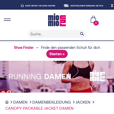
HILFE UNTER +39 0438 430796
KOSTENLOSER VERSAND AB 70 €
LIEFE
0
Shoe Finder
— Finde den passenden Schuh für dich
Starten →
DAMEN
DAMENBEKLEIDUNG
JACKEN
CANOPY PACKABLE JACKET DAMEN