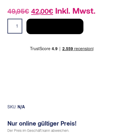
Original
Current
Inkl. Mwst.
49,95
€
42,00
€
price
price
Active
was:
is:
IN DEN WARENKORB
Intensity
49,95€.
42,00€.
CN
LS
herren
quantity
SKU:
N/A
Nur online gültiger Preis!
Der Preis im Geschäft kann abweichen.