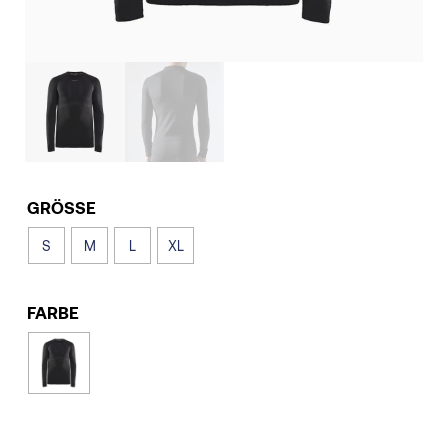
GRÖSSE
S
M
L
XL
FARBE