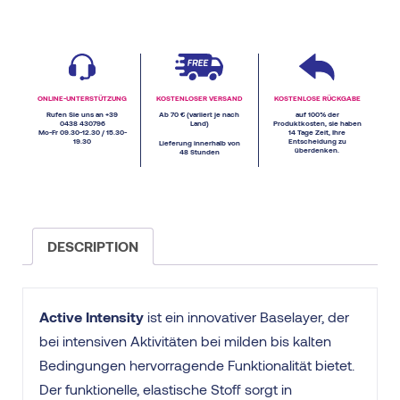
ONLINE-UNTERSTÜTZUNG
KOSTENLOSER VERSAND
KOSTENLOSE RÜCKGABE
Rufen Sie uns an +39
Ab 70 € (variiert je nach
auf 100% der
0438 430796
Land)
Produktkosten, sie haben
Mo-Fr 09.30-12.30 / 15.30-
14 Tage Zeit, Ihre
19.30
Entscheidung zu
Lieferung innerhalb von
überdenken.
48 Stunden
DESCRIPTION
Active Intensity
ist ein innovativer Baselayer, der
bei intensiven Aktivitäten bei milden bis kalten
Bedingungen hervorragende Funktionalität bietet.
Der funktionelle, elastische Stoff sorgt in