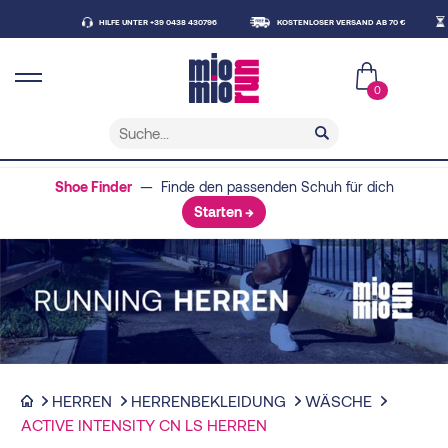
HILFE UNTER +39 0438 430796
KOSTENLOSER VERSAND AB 70 €
LIEFE
0
Shoe Finder
— Finde den passenden Schuh für dich
Starten →
HERREN
HERRENBEKLEIDUNG
WÄSCHE
ACTIVE INTENSITY CN LS HERREN