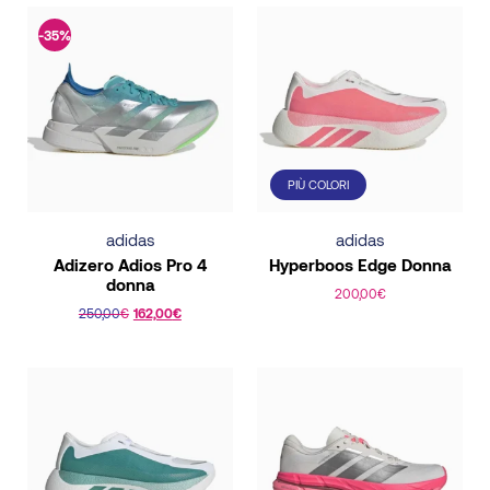
-35%
PIÙ COLORI
adidas
adidas
Adizero Adios Pro 4
Hyperboos Edge Donna
donna
200,00
€
250,00
€
162,00
€
Questo
Questo
prodotto
prodotto
ha
ha
più
più
varianti.
varianti.
Le
Le
opzioni