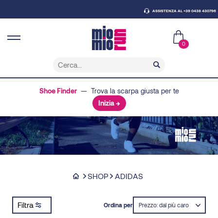
ASSISTENZA AL +39 0438 430796
0
Shoe Finder
— Trova la scarpa giusta per te
Inizia →
SHOP
ADIDAS
Filtra
Ordina per