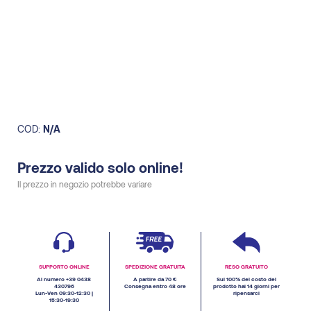
COD:
N/A
Prezzo valido solo online!
Il prezzo in negozio potrebbe variare
SUPPORTO ONLINE
SPEDIZIONE GRATUITA
RESO GRATUITO
Al numero +39 0438
A partire da 70 €
Sul 100% del costo del
430796
Consegna entro 48 ore
prodotto hai 14 giorni per
Lun-Ven 09:30-12:30 |
ripensarci
15:30-19:30