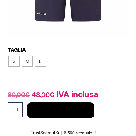
TAGLIA
S
M
L
Il
Il
IVA inclusa
80,00
€
48,00
€
prezzo
prezzo
Zion
originale
attuale
AGGIUNGI AL CARRELLO
Pantaloncino
era:
è:
Uomo
80,00€.
48,00€.
quantità