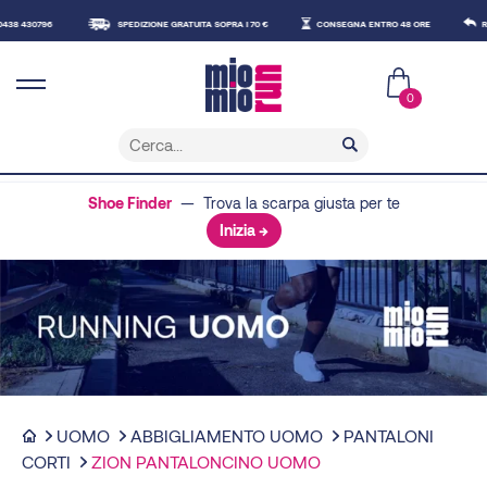
430796
SPEDIZIONE GRATUITA SOPRA I 70 €
CONSEGNA ENTRO 48 ORE
RESO 
0
Shoe Finder
— Trova la scarpa giusta per te
Inizia →
UOMO
ABBIGLIAMENTO UOMO
PANTALONI
CORTI
ZION PANTALONCINO UOMO