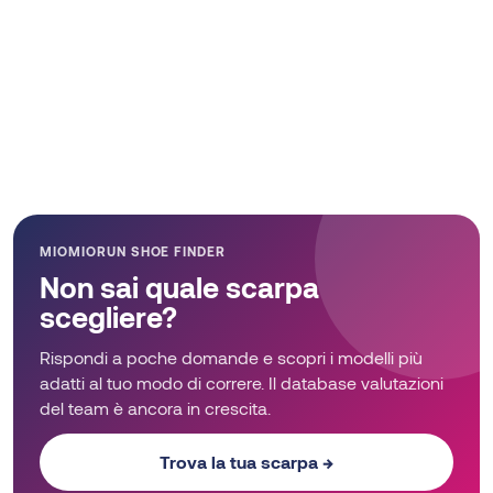
MIOMIORUN SHOE FINDER
Non sai quale scarpa
scegliere?
Rispondi a poche domande e scopri i modelli più
adatti al tuo modo di correre. Il database valutazioni
del team è ancora in crescita.
Trova la tua scarpa →