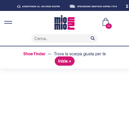
ASSISTENZA AL +39 0438 430796
SPEDIZIONE GRATUITA SOPRA I 70 €
CONS
0
Shoe Finder
— Trova la scarpa giusta per te
Inizia →