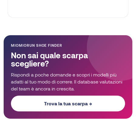
MIOMIORUN SHOE FINDER
Non sai quale scarpa
scegliere?
Rispondi a poche domande e scopri i modelli più
adatti al tuo modo di correre. Il database valutazioni
del team è ancora in crescita.
Trova la tua scarpa →