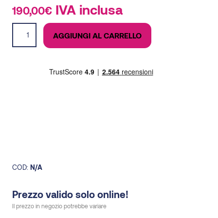
IVA inclusa
190,00
€
Triumph
AGGIUNGI AL CARRELLO
24
donna
quantità
COD:
N/A
Prezzo valido solo online!
Il prezzo in negozio potrebbe variare