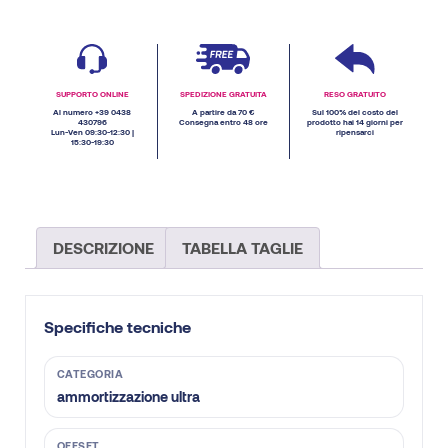
SUPPORTO ONLINE
SPEDIZIONE GRATUITA
RESO GRATUITO
Al numero +39 0438
A partire da 70 €
Sul 100% del costo del
430796
Consegna entro 48 ore
prodotto hai 14 giorni per
Lun-Ven 09:30-12:30 |
ripensarci
15:30-19:30
DESCRIZIONE
TABELLA TAGLIE
Specifiche tecniche
CATEGORIA
ammortizzazione ultra
OFFSET