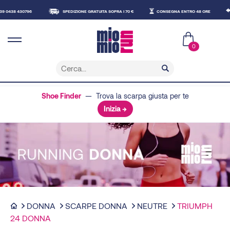
796
SPEDIZIONE GRATUITA SOPRA I 70 €
CONSEGNA ENTRO 48 ORE
RESO GRA
0
Shoe Finder
— Trova la scarpa giusta per te
Inizia →
DONNA
SCARPE DONNA
NEUTRE
TRIUMPH
24 DONNA