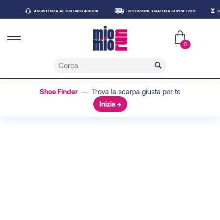
ASSISTENZA AL +39 0438 430796
SPEDIZIONE GRATUITA SOPRA I 70 €
CONS
0
Shoe Finder
— Trova la scarpa giusta per te
Inizia →