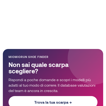
MIOMIORUN SHOE FINDER
Non sai quale scarpa
scegliere?
Rispondi a poche domande e scopri i modelli più
adatti al tuo modo di correre. Il database valutazioni
del team è ancora in crescita.
Trova la tua scarpa →