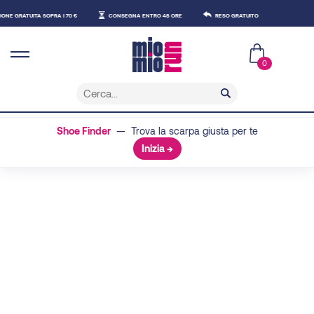
ATUITA SOPRA I 70 €
CONSEGNA ENTRO 48 ORE
RESO GRATUITO
0
Shoe Finder
— Trova la scarpa giusta per te
Inizia →