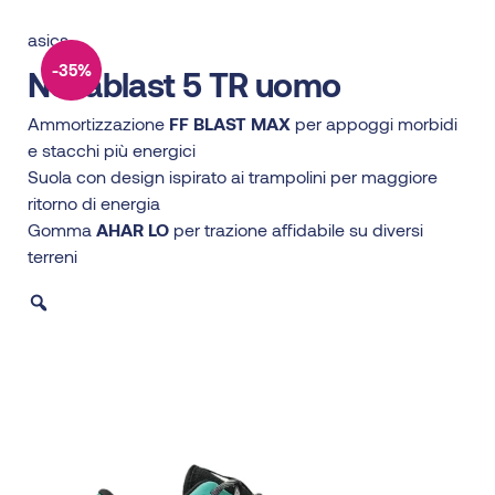
asics
-35%
Novablast 5 TR uomo
Ammortizzazione
FF BLAST MAX
per appoggi morbidi
e stacchi più energici
Suola con design ispirato ai trampolini per maggiore
ritorno di energia
Gomma
AHAR LO
per trazione affidabile su diversi
terreni