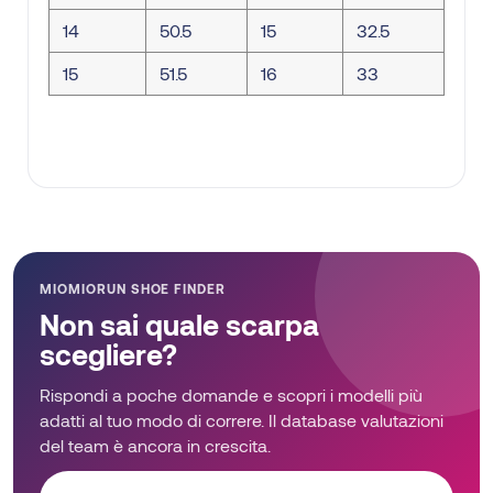
14
50.5
15
32.5
15
51.5
16
33
MIOMIORUN SHOE FINDER
Non sai quale scarpa
scegliere?
Rispondi a poche domande e scopri i modelli più
adatti al tuo modo di correre. Il database valutazioni
del team è ancora in crescita.