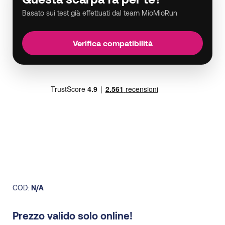
Basato sui test già effettuati dal team MioMioRun
Verifica compatibilità
COD:
N/A
Prezzo valido solo online!