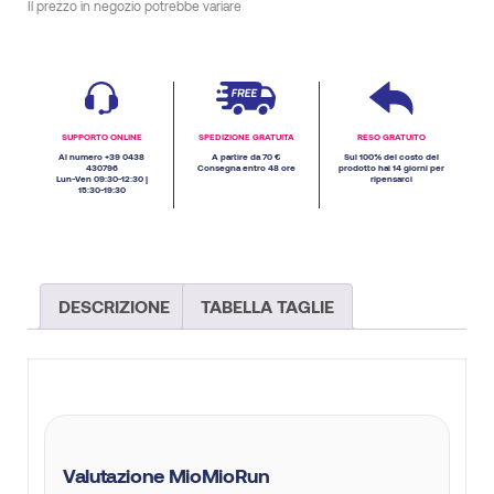
Il prezzo in negozio potrebbe variare
SUPPORTO ONLINE
SPEDIZIONE GRATUITA
RESO GRATUITO
Al numero +39 0438
A partire da 70 €
Sul 100% del costo del
430796
Consegna entro 48 ore
prodotto hai 14 giorni per
Lun-Ven 09:30-12:30 |
ripensarci
15:30-19:30
DESCRIZIONE
TABELLA TAGLIE
Valutazione MioMioRun