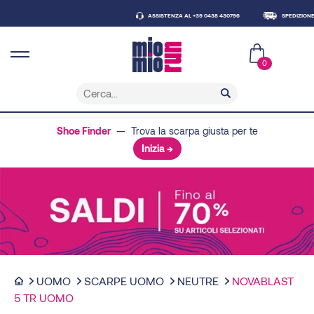
ASSISTENZA AL +39 0438 430796
SPEDIZIONE GRATUITA S
0
Shoe Finder
— Trova la scarpa giusta per te
Inizia →
UOMO
SCARPE UOMO
NEUTRE
NOVABLAST
5 TR UOMO