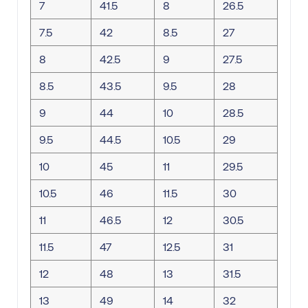
7
41.5
8
26.5
7.5
42
8.5
27
8
42.5
9
27.5
8.5
43.5
9.5
28
9
44
10
28.5
9.5
44.5
10.5
29
10
45
11
29.5
10.5
46
11.5
30
11
46.5
12
30.5
11.5
47
12.5
31
12
48
13
31.5
13
49
14
32