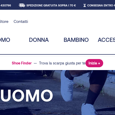
 430796
SPEDIZIONE GRATUITA SOPRA I 70 €
CONSEGNA ENTRO 4
Store
Contatti
OMO
DONNA
BAMBINO
ACCE
Shoe Finder
— Trova la scarpa giusta per te
Inizia →