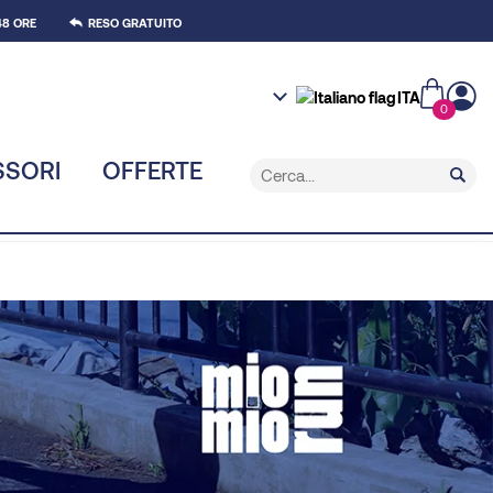
8 ORE
RESO GRATUITO
ITA
0
SSORI
OFFERTE