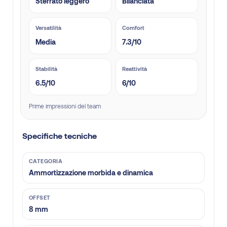
Sterrato leggero
Bilanciata
Versatilità
Comfort
Media
7.3/10
Stabilità
Reattività
6.5/10
6/10
Prime impressioni del team
Specifiche tecniche
CATEGORIA
Ammortizzazione morbida e dinamica
OFFSET
8 mm