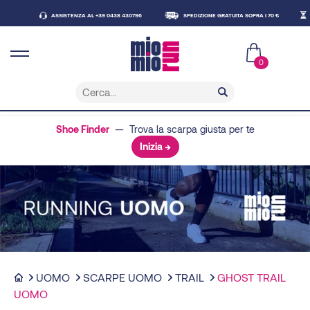
ASSISTENZA AL +39 0438 430796
SPEDIZIONE GRATUITA SOPRA I 70 €
CONSE
0
Shoe Finder
— Trova la scarpa giusta per te
Inizia →
UOMO
SCARPE UOMO
TRAIL
GHOST TRAIL
UOMO