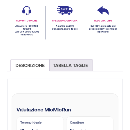
SUPPORTO ONLINE
SPEDIZIONE GRATUITA
RESO GRATUITO
Al numero +39 0438
A partire da 70 €
Sul 100% del costo del
430796
Consegna entro 48 ore
prodotto hai 14 giorni per
Lun-Ven 09:30-12:30 |
ripensarci
15:30-19:30
DESCRIZIONE
TABELLA TAGLIE
Valutazione MioMioRun
Terreno ideale
Carattere