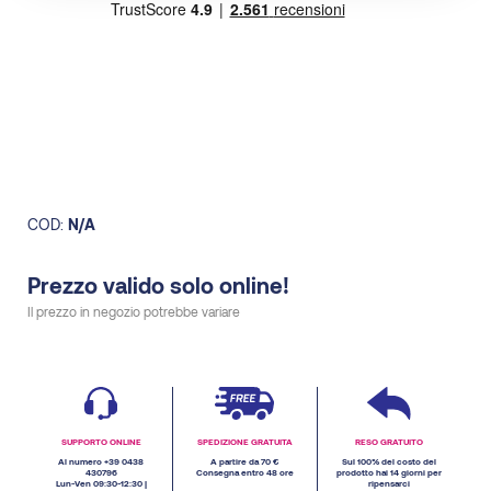
COD:
N/A
Prezzo valido solo online!
Il prezzo in negozio potrebbe variare
SUPPORTO ONLINE
SPEDIZIONE GRATUITA
RESO GRATUITO
Al numero +39 0438
A partire da 70 €
Sul 100% del costo del
430796
Consegna entro 48 ore
prodotto hai 14 giorni per
Lun-Ven 09:30-12:30 |
ripensarci