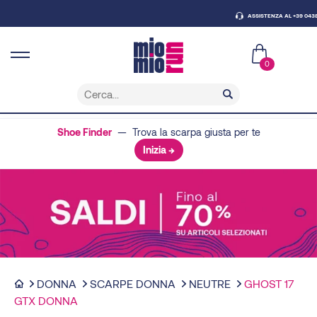
ASSISTENZA AL +39 0438 43079
0
Shoe Finder
— Trova la scarpa giusta per te
Inizia →
DONNA
SCARPE DONNA
NEUTRE
GHOST 17
GTX DONNA