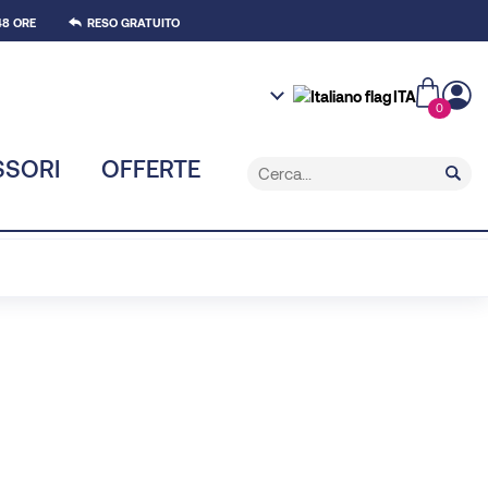
8 ORE
RESO GRATUITO
ITA
0
SSORI
OFFERTE