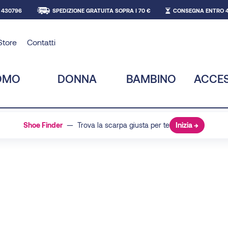
 430796
SPEDIZIONE GRATUITA SOPRA I 70 €
CONSEGNA ENTRO 4
Store
Contatti
OMO
DONNA
BAMBINO
ACCE
Shoe Finder
— Trova la scarpa giusta per te
Inizia →