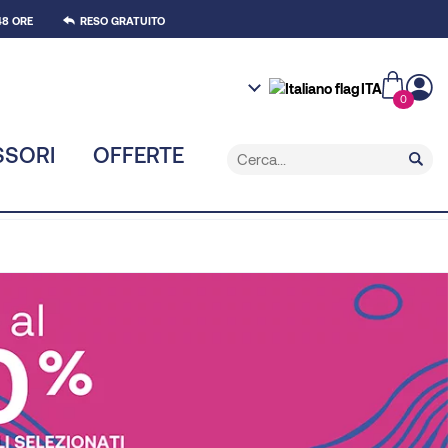
8 ORE
RESO GRATUITO
ITA
0
SSORI
OFFERTE