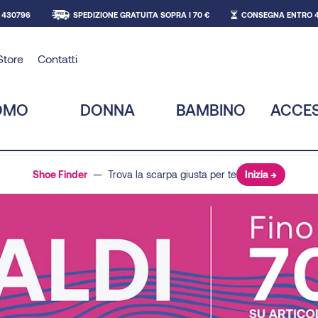
 430796
SPEDIZIONE GRATUITA SOPRA I 70 €
CONSEGNA ENTRO 4
Store
Contatti
OMO
DONNA
BAMBINO
ACCE
Shoe Finder
— Trova la scarpa giusta per te
Inizia →