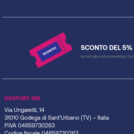
SCONTO DEL 5%
Iscriviti alla nostra newsletter, ric
DESPORT SRL
Via Ungaretti, 14
31010 Godega di Sant’Urbano (TV) – Italia
P.IVA 04659730263
Codice fiscale 04659730263