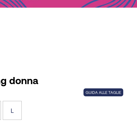
ing donna
GUIDA ALLE TAGLIE
L