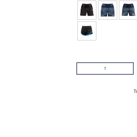
Short
lightning
donna
quantità