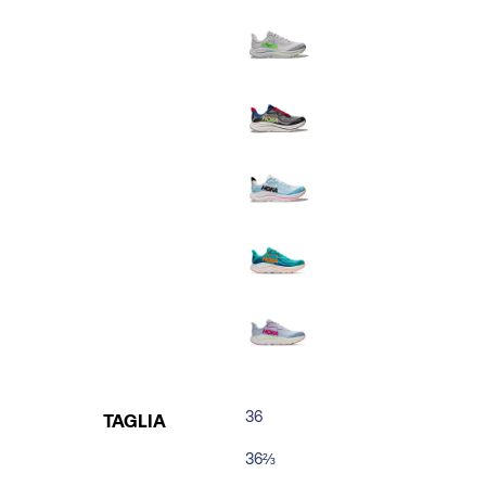
36
TAGLIA
36⅔