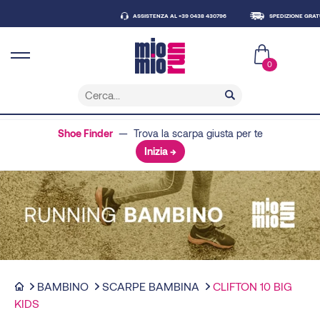
ASSISTENZA AL +39 0438 430796
SPEDIZIONE GRATUITA SOPRA I
0
Shoe Finder
— Trova la scarpa giusta per te
Inizia →
BAMBINO
SCARPE BAMBINA
CLIFTON 10 BIG
KIDS