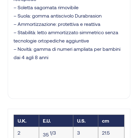
– Soletta sagomata rimovibile
– Suola: gomma antiscivolo Durabrasion
– Ammortizzazione: protettiva e reattiva
– Stabilità: letto ammortizzato simmetrico senza
tecnologie ortopediche aggiuntive
– Novità: gamma di numeri ampliata per bambini
dai 4 agli 8 anni
U.K.
E.U.
U.S.
cm
2
1/3
3
21.5
35