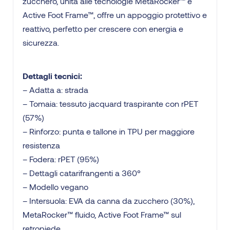
zucchero, unita alle tecnologie MetaRocker™ e
Active Foot Frame™, offre un appoggio protettivo e
reattivo, perfetto per crescere con energia e
sicurezza.
Dettagli tecnici:
– Adatta a: strada
– Tomaia: tessuto jacquard traspirante con rPET
(57%)
– Rinforzo: punta e tallone in TPU per maggiore
resistenza
– Fodera: rPET (95%)
– Dettagli catarifrangenti a 360°
– Modello vegano
– Intersuola: EVA da canna da zucchero (30%),
MetaRocker™ fluido, Active Foot Frame™ sul
retropiede