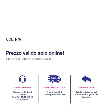
COD:
N/A
Prezzo valido solo online!
Il prezzo in negozio potrebbe variare
SUPPORTO ONLINE
SPEDIZIONE GRATUITA
RESO GRATUITO
Al numero +39 0438
A partire da 70 €
Sul 100% del costo del
430796
Consegna entro 48 ore
prodotto hai 14 giorni per
Lun-Ven 09:30-12:30 |
ripensarci
15:30-19:30