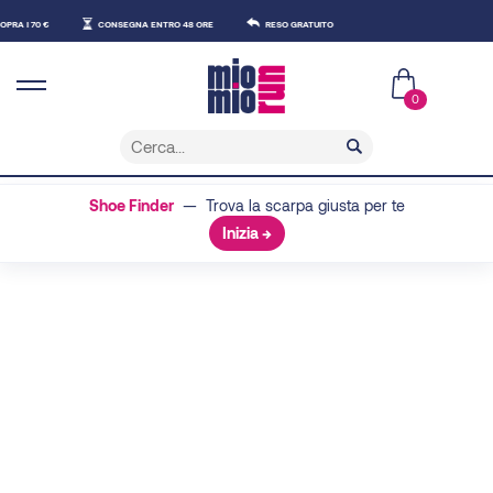
€
CONSEGNA ENTRO 48 ORE
RESO GRATUITO
0
Shoe Finder
— Trova la scarpa giusta per te
Inizia →