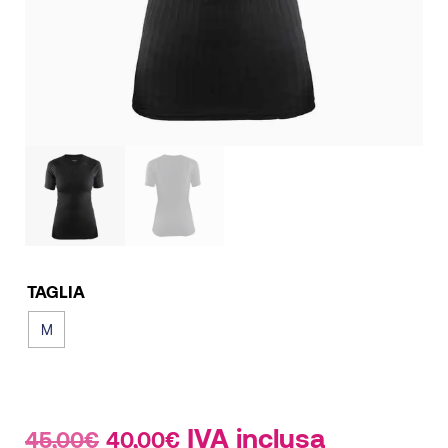
TAGLIA
M
Il
Il
IVA inclusa
45,00
€
40,00
€