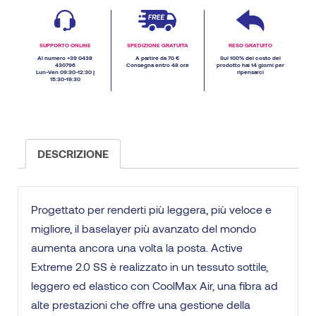
SUPPORTO ONLINE
SPEDIZIONE GRATUITA
RESO GRATUITO
Al numero +39 0438
A partire da 70 €
Sul 100% del costo del
430796
Consegna entro 48 ore
prodotto hai 14 giorni per
Lun-Ven 09:30-12:30 |
ripensarci
15:30-19:30
DESCRIZIONE
Progettato per renderti più leggera, più veloce e
migliore, il baselayer più avanzato del mondo
aumenta ancora una volta la posta. Active
Extreme 2.0 SS è realizzato in un tessuto sottile,
leggero ed elastico con CoolMax Air, una fibra ad
alte prestazioni che offre una gestione della