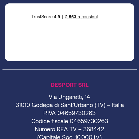
DESPORT SRL
Via Ungaretti, 14
31010 Godega di Sant’Urbano (TV) – Italia
P.IVA 04659730263
Codice fiscale 04659730263
Numero REA TV – 368442
(Capitale Soc. 10.000 i.v.)