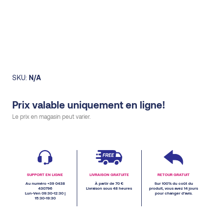
SKU:
N/A
Prix valable uniquement en ligne!
Le prix en magasin peut varier.
SUPPORT EN LIGNE
LIVRAISON GRATUITE
RETOUR GRATUIT
Au numéro +39 0438
À partir de 70 €
Sur 100% du coût du
430796
Livraison sous 48 heures
produit, vous avez 14 jours
Lun-Ven 09:30-12:30 |
pour changer d’avis.
15:30-19:30