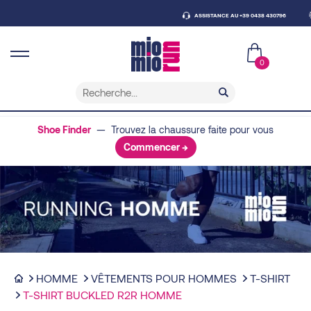
ASSISTANCE AU +39 0438 430796
LI
0
Shoe Finder
— Trouvez la chaussure faite pour vous
Commencer →
HOMME
VÊTEMENTS POUR HOMMES
T-SHIRT
T-SHIRT BUCKLED R2R HOMME