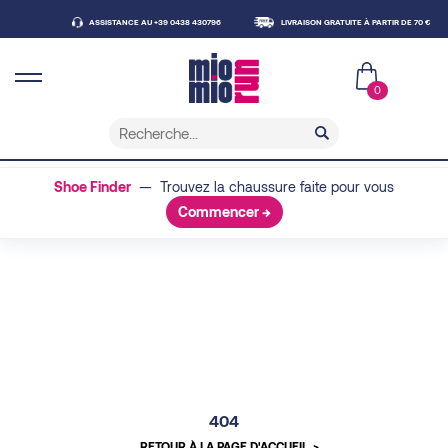
ASSISTANCE AU +39 0438 430796
LIVRAISON GRATUITE À PARTIR DE 70 €
0
Shoe Finder
— Trouvez la chaussure faite pour vous
Commencer →
404
RETOUR À LA PAGE D'ACCUEIL
>